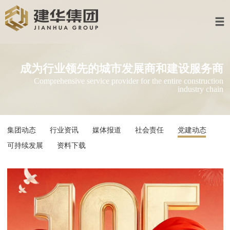
首页
建华集团
成为行业领先的城市发展商和建设服
多元业务
Comprehensive service provider for the entire constru
industry 
集团产业
资讯中心
集团动态
行业资讯
媒体报道
社会责任
党建动态
加入建华
可持续发展
资料下载
联系我们
企业邮箱