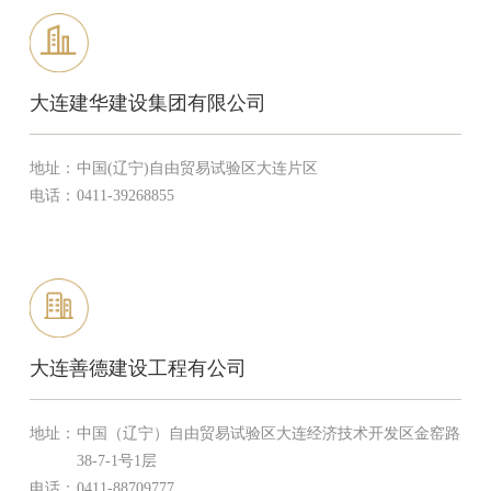
CONTACT
企业OA系统
大连建华建设集团有限公司
地址：
中国(辽宁)自由贸易试验区大连片区
电话：
0411-39268855
大连善德建设工程有公司