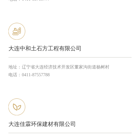
地址：
中国（辽宁）自由贸易试验区大连经济技术开发区金
38-7-1号1层
电话：
0411-88709777
大连中和土石方工程有限公司
地址：
辽宁省大连经济技术开发区董家沟街道杨树村
电话：
0411-87557788