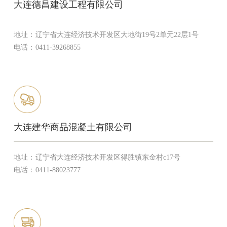
38-7-1号1层
电话：
0411-88709777
大连德昌建设工程有限公司
地址：
辽宁省大连经济技术开发区大地街19号2单元22层1号
电话：
0411-39268855