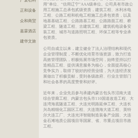
专业人才管理团队。公司先后通过ISO9001质
企业OA系统
佳霖建材
系、ISO14001环境管理体系和OHSAS18001
康安全管理体系认证，取得辽宁省“守合同重
广寰石料
用”单位、“信用辽宁”AAA级单位。公司具有
用工程施工总承包贰级资质，建筑工程、水利
正和设备
工程、公路工程和机电工程施工总承包资质，
众和商贸
地基基础工程、公路路基工程、公路路面工程
梁工程、隧道工程、古建筑工程、建筑机电设
嘉霖酒店
装工程、城市与道路照明工程、环保工程等专
包资质。
建华文旅
公司自成立以来，建立健全了法人治理结构和
企业管理制度，不断优化培育市场资源，致力
高效管理团队，积极拓展市场空间，始终坚持
造精品工程、提供满意服务为核心，全面提高
竞争实力，取得了较好的经营业绩，为大连经
展做出了积极贡献，受到各级政府、行业主管
和社会各界的高度赞誉和好评。
近年来，企业先后参与承建内蒙古包头市沼南
综合管廊工程、内蒙古包头市110国道改造工
连湾海底隧道工程、大连光明路延伸工程、大
兴岛精细化工园区工程、大连渤海大道工程、