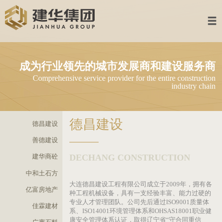
首页
建华集团
成为行业领先的城市发展商和建设服
多元业务
Comprehensive service provider for the entire constru
industry 
集团产业
资讯中心
德昌建设
德昌建设
加入建华
善德建设
DECHANG CONSTRUCTION
建华商砼
联系我们
中和土石方
企业邮箱
大连德昌建设工程有限公司成立于2009年，
亿富房地产
种工程机械设备，具有一支经验丰富、能力过