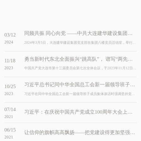
同频共振 同心向党 ——中共大连建华建设集
03/12
限公司支部委员会举行换届大会
2024
2024年3月5日，大连建华建设集团党支部在集团八楼党员活动室，
大连建华建设集团支部委员会换届大会。马桥子街道盛兴社区书记
勇当新时代东北全面振兴“跳高队”， 谱写“两
乙、副书记罗上受邀出席换届大会，建华集团全体党员，以及各单
11/18
区”高质量发展新篇章
2023
等共30余人参加大会。
中国共产党大连市第十三届委员会第七次全体会议，于2023年11月1
行。全会审议通过了《中共大连市委关于深入贯彻落实习近平总书
习近平总书记同中华全国总工会新一届领导班
时代推动东北全面振兴座谈会上重要讲话精神奋力谱写“两先区”高
10/25
员集体谈话
2023
展新篇章的意见》，对深入贯彻落实习近平总书记重要讲话精神作
习近平在同中华全国总工会新一届领导班子成员集体谈话时强调坚