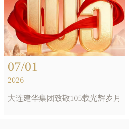
企业OA系统
07/01
2026
大连建华集团致敬105载光辉岁