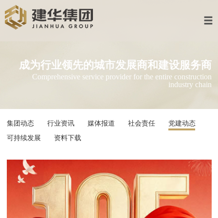
首页
建华集团
成为行业领先的城市发展商和建设服
多元业务
Comprehensive service provider for the entire constru
industry 
集团产业
资讯中心
集团动态
行业资讯
媒体报道
社会责任
党建动态
加入建华
可持续发展
资料下载
联系我们
企业邮箱