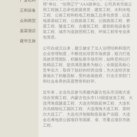
专业人才管理团队。公司先后通过ISO9001质
企业OA系统
佳霖建材
系、ISO14001环境管理体系和OHSAS18001
康安全管理体系认证，取得辽宁省“守合同重
广寰石料
用”单位、“信用辽宁”AAA级单位。公司具有
用工程施工总承包贰级资质，建筑工程、水利
正和设备
工程、公路工程和机电工程施工总承包资质，
众和商贸
地基基础工程、公路路基工程、公路路面工程
梁工程、隧道工程、古建筑工程、建筑机电设
嘉霖酒店
装工程、城市与道路照明工程、环保工程等专
包资质。
建华文旅
公司自成立以来，建立健全了法人治理结构和
企业管理制度，不断优化培育市场资源，致力
高效管理团队，积极拓展市场空间，始终坚持
造精品工程、提供满意服务为核心，全面提高
竞争实力，取得了较好的经营业绩，为大连经
展做出了积极贡献，受到各级政府、行业主管
和社会各界的高度赞誉和好评。
近年来，企业先后参与承建内蒙古包头市沼南
综合管廊工程、内蒙古包头市110国道改造工
连湾海底隧道工程、大连光明路延伸工程、大
兴岛精细化工园区工程、大连渤海大道工程、