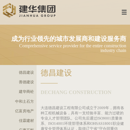
首页
建华集团
成为行业领先的城市发展商和建设服
多元业务
Comprehensive service provider for the entire constru
industry 
集团产业
资讯中心
德昌建设
德昌建设
加入建华
善德建设
DECHANG CONSTRUCTION
建华商砼
联系我们
中和土石方
企业邮箱
大连德昌建设工程有限公司成立于2009年，
亿富房地产
种工程机械设备，具有一支经验丰富、能力过