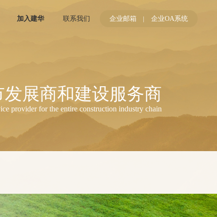
资讯中心
加入建华
联系我们
企业邮箱
|
的城市发展商和建设服务
hensive service provider for the entire construction industry c