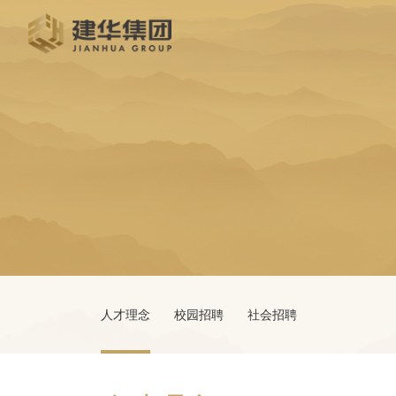
首页
建华集团
人才理念
校园招聘
社会招聘