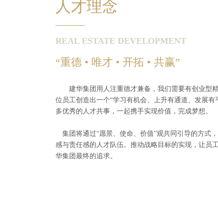
人才理念
多元业务
REAL ESTATE DEVELOPMENT
“重德 • 唯才 • 开拓 • 共赢”
集团产业
建华集团用人注重德才兼备，我们需要有创
位员工创造出一个“学习有机会、上升有通道、
多优秀的人才共事，一起携手实现价值，完成
资讯中心
集团将通过“愿景、使命、价值”观共同引导
感与责任感的人才队伍。推动战略目标的实现
华集团最终的追求。